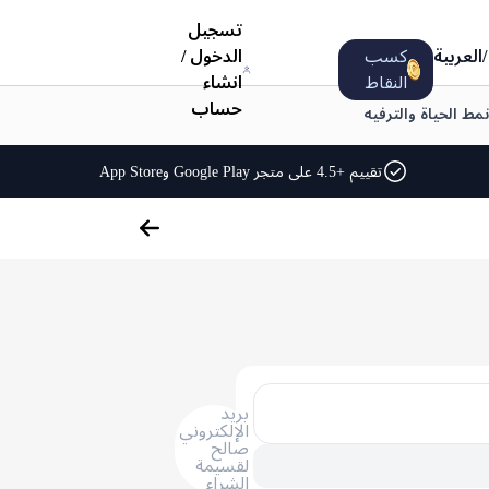
تسجيل
/
العربية
كسب
الدخول
/
النقاط
انشاء
حساب
نمط الحياة والترفيه
تقييم +4.5 على متجر Google Play وApp Store
بريد
الإلكتروني
صالح
لقسيمة
الشراء