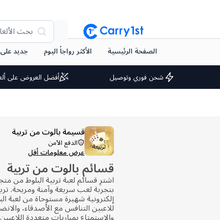
بحث الألعا
الصفحة الرئيسية
الأكثر رواجاً اليوم
جديد على arry1st
شحن فوري وتوصيل
أفضل العروض على ألع
قسيمة بالوت من تربية
الدفع الآمن
عرض معلومات أقل
قسائم بالوت من تربية
بتجربة لعب سريعة وآمنة ومريحة. تربي
إلكترونية شهيرة مستوحاة من لعبة البل
للاعبين التنافس مع الأصدقاء، والانض
والاستمتاع بمباريات متعددة اللاعبين 