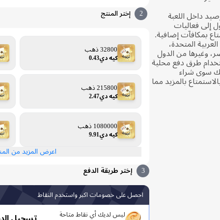
2
إختر المنتج
يد داخل اللعبة
ل إلى فعاليات
اع بمكافآت إضافية.
العربية المتحدة،
32800 ذهب
ر، وغيرها من الدول
كيه دي0.43
تخدام طرق دفع محلية
ليك سوى شراء
الاستمتاع بالمزيد مما
215800 ذهب
كيه دي2.47
1080000 ذهب
كيه دي9.91
اعرض المزيد من الم
3
إختر طريقة الدفع
احصل على خصومات اكبر واستخدم النقاط
ليس لديك أي نقاط متاحة
تسجيل الد