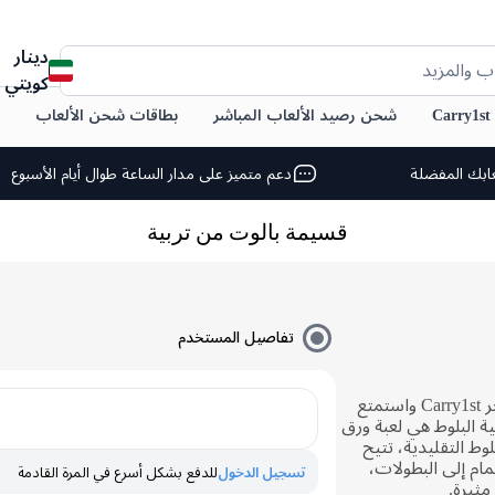
دينار
ب والمزيد
كويتي
C
شحن رصيد الألعاب المباشر
بطاقات شحن الألعاب
ابك المفضلة
دعم متميز على مدار الساعة طوال أيام الأسبوع
قسيمة بالوت من تربية
تفاصيل المستخدم
اشترِ قسائم لعبة تربية البلوط من متجر Carry1st واستمتع
ة البلوط هي لعبة ورق
وط التقليدية، تتيح
مام إلى البطولات،
تسجيل الدخول
للدفع بشكل أسرع في المرة القادمة
مثيرة.