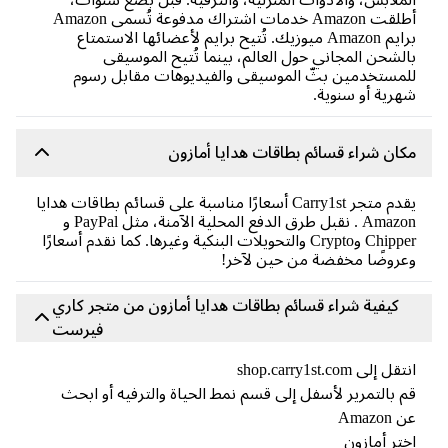
أطلقت Amazon خدمات اشتراك مدفوعة تُسمى Amazon
برايم Amazon ميوزيك. تُتيح برايم لأعضائها الاستمتاع
لشحن المجاني حول العالم، بينما تُتيح الموسيقى
مستخدمين بثّ الموسيقى والفيديوهات مقابل رسوم
رية أو سنوية.
ان شراء قسائم بطاقات هدايا أمازون
يقدم متجر Carry1st أسعارًا مناسبة على قسائم بطاقات هدايا
Amazon . نقبل طرق الدفع المحلية الآمنة، مثل PayPal و
Chipper وCrypto والتحويلات البنكية وغيرها. كما نقدم أسعارًا
روضًا مخفضة من حين لآخر!
كيفية شراء قسائم بطاقات هدايا أمازون من متجر كاري
فيرست
ل إلى shop.carry1st.com
 بالتمرير لأسفل إلى قسم نمط الحياة والترفيه أو ابحث
Amazon
تر أمازون