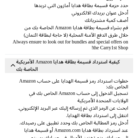
د حزمة قسيمة بطاقة هدايا أمازون التي تريدها
خل عنوان بريدك الالكتروني
ضف كمية مشترياتك
قم بشراء قسيمة بطاقة هدايا Amazon الخاصة بك من
ال طرق الدفع الآمنة المحلية (لا حاجة لبطاقة ائتمان)
Always ensure to look out for bundles and special offers 
the Carry1st Sho
كيفية استرداد قسيمة بطاقة هدايا Amazon الأمريكية
الخاصة بك
خطوات استرداد رمز قسيمة الهدايا على حساب Amazon
لخاص بك:
تسجيل الدخول إلى حساب Amazon الخاص بك في
ولايات المتحدة الأمريكية
حث عن الرمز الذي تم إرساله إليك عبر البريد الإلكتروني.
تقل إلى استرداد بطاقة الهدايا.
خل رمز المطالبة الخاص بك وحدد تطبيق على رصيدك.
عند استرداد بطاقة هدايا Amazon.com أو قسيمة هدايا
ى حسابك، يتم تخزين الأموال في حسابك وسيتم