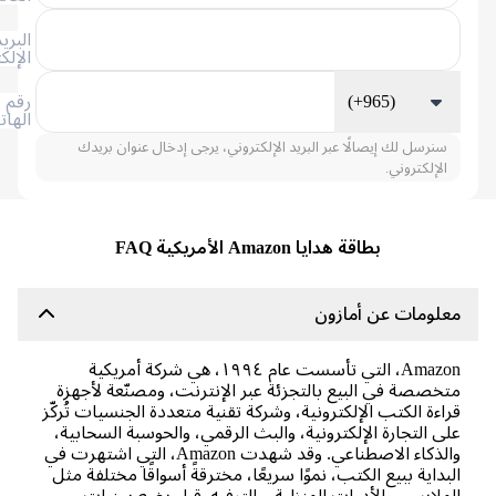
البريد
الإلكتروني
(+965)
رقم
الهاتف
سنرسل لك إيصالًا عبر البريد الإلكتروني، يرجى إدخال عنوان بريدك
الإلكتروني.
بطاقة هدايا Amazon الأمريكية FAQ
لومات عن أمازون
Amazon، التي تأسست عام ١٩٩٤، هي شركة أمريكية
خصصة في البيع بالتجزئة عبر الإنترنت، ومصنّعة لأجهزة
اءة الكتب الإلكترونية، وشركة تقنية متعددة الجنسيات تُركّز
ى التجارة الإلكترونية، والبث الرقمي، والحوسبة السحابية،
والذكاء الاصطناعي. وقد شهدت Amazon، التي اشتهرت في
بداية ببيع الكتب، نموًا سريعًا، مخترقةً أسواقًا مختلفة مثل
ملابس، والأدوات المنزلية، والترفيه. قبل بضع سنوات،