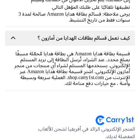
بيقها تلقائيًا على طلبك المؤهل التالي
يرجى ملاحظة: قسائم بطاقة هدايا Amazon صالحة لمدة 3
وات فقط من تاريخ التنشيط.
ف تعمل قسائم بطاقات الهدايا من أمازون ؟
قسيمة بطاقة هدايا Amazon هي بطاقة هدايا مُحمّلة مسبقًا
بلغ محدد. عند الشراء، تُرسل البطاقة إلى بريد المستلم
إلكتروني. يستخدمها المستلم لشراء أي منتجات من متجر
أمازون الإلكتروني. اشترِ قسيمة بطاقة هدايا Amazon عبر
الإنترنت من shop.carry1st.com. العملية سريعة وبسيطة
منة ، مع خيارات دفع متاحة لك.
جر الإلكتروني الرائد في أفريقيا لشحن الألعاب
ضلة لديك.