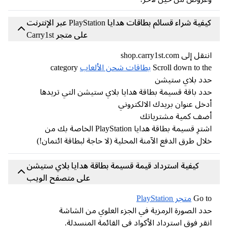
كيفية شراء قسائم بطاقات هدايا PlayStation عبر الإنترنت
على متجر Carry1st
ل إلى shop.carry1st.com
Scroll down to t
بطاقات شحن الألعاب
category
دد بلاي ستيشن
د باقة قسيمة بطاقة هدايا بلاي ستيشن التي تريدها
خل عنوان بريدك الالكتروني
ضف كمية مشترياتك
اشترِ قسيمة بطاقة هدايا PlayStation الخاصة بك من
ال طرق الدفع الآمنة المحلية (لا حاجة لبطاقة ائتمان!)
كيفية استرداد قيمة قسيمة بطاقة هدايا بلاي ستيشن
على متصفح الويب
Go 
متجر PlayStation
د الصورة الرمزية في الجزء العلوي من الشاشة
قر فوق استرداد الأكواد في القائمة المنسدلة.