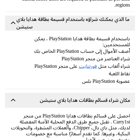
region
ا الذي يمكنك شراؤه باستخدام قسيمة بطاقة هدايا بلاي
ستيشن
باستخدام قسيمة بطاقة هدايا PlayStation ، يمكن
لمستخدمين:
 الأموال إلى حساب PlayStation الخاص بك
اء العناصر من متجر PlayStation
اء ألعاب مثل
فورتنايت
على متجر PlayStation
اط اللعبة
ة PlayStation بلس
ان شراء قسائم بطاقات هدايا بلاي ستيشن
احصل على قسائم بطاقات هدايا PlayStation من متجر
Carry1st . نقبل جميع طرق الدفع المحلية الآمنة المفضلة
لديك، مثل باي بال، Chipper، والعملات المشفرة، والتحويلات
بنكية، وغيرها. كما نقدم أسعارًا مناسبة مع خصومات
روض من حين لآخر!