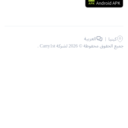
|
العربية
كينيا
حقوق محفوظة © 2026 لشركة Carry1st .