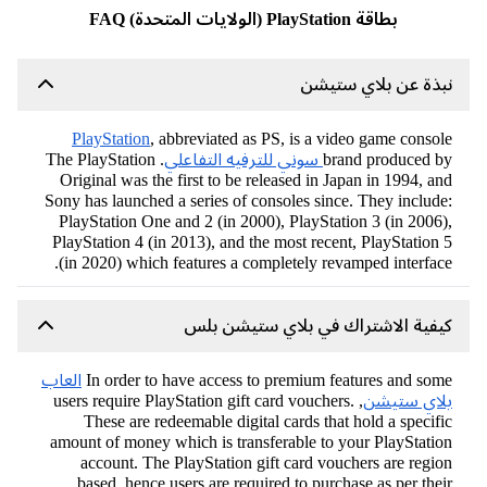
بطاقة PlayStation (الولايات المتحدة) FAQ
ذة عن بلاي ستيشن
PlayStation
, abbreviated as PS, is a video game conso
brand produced 
سوني للترفيه التفاعلي
. The PlayStation
Original was the first to be released in Japan in 1994, a
Sony has launched a series of consoles since. They includ
PlayStation One and 2 (in 2000), PlayStation 3 (in 2006
PlayStation 4 (in 2013), and the most recent, PlayStation
(in 2020) which features a completely revamped interfac
فية الاشتراك في بلاي ستيشن بلس
In order to have access to premium features and so
العاب
لاي ستيشن
, users require PlayStation gift card vouchers.
These are redeemable digital cards that hold a specif
amount of money which is transferable to your PlayStati
account. The PlayStation gift card vouchers are regi
based, hence users are required to purchase as per the