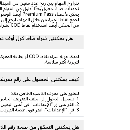
تتراوح المهام بين ربح عدد معين من المي
تحديات قد تستغرق وقتًا أطول من المهام الي
يمكن لأعضاء Premium Pass أيضًا الوصول إلى المهام النخبوية طوال حياتهم المهنية بالإضافة إلى المهام الأسبوعية الإضافية.
لجمع نقاط الخبرة من خلال المهام، ارجع إلى ق
من الممكن أيضًا استخدام نقاط COD لشراء المستويات، وهو أمر اختياري وليس إلزاميًا.
هل يمكنني شراء نقاط كول أوف دي
لتجربة أكثر سلاسة.
كيف يمكنني الحصول على رقم تعريف 
للعثور على معرف اللاعب الخاص بك:
1. تسجيل الدخول إلى ملف التعريف الخاص بك في CODM وأدخل إلى صالة اللعبة.
2. انقر على زر "الإعدادات" في أعلى اليمين.
3. في "الإعدادات"، انقر فوق علامة التبويب "القانونية والخصوصية" وستجد معرف اللاعب الخاص بك.
هل يمكنني التحقق من صحة رقم اللا