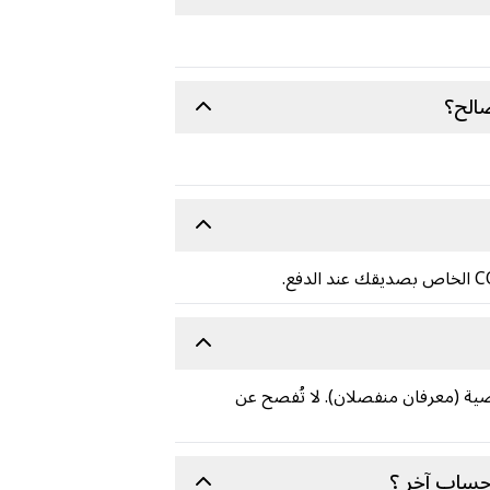
صالح؟
لخصوصية (معرفان منفصلان). لا تُفصح عن
 حساب آخر ؟