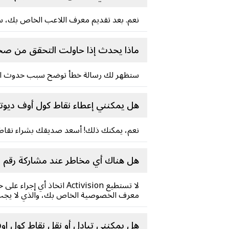
نعم. بعد تقديم معرف اللاعب الخاص بك، سن
ماذا يحدث إذا حاولت التحقق من صحة
ستظهر لك رسالة خطأ توضح سبب حدوث ال
هل يمكنني إعطاء نقاط كول أوف ديوت
نعم، يمكنك ذلك! أسعد صديقك بشراء نقاط COD أو بطاقة المعركة كهدية. ما عليك سوى إدخال معرف لاعب CODM الخاص بصديقك عند الد
هل هناك أي مخاطر عند مشاركة رقم 
لا تستطيع Activision ا
معرف الخصوصية الخاص بك، والذي لا يجب م
هل يمكنني تبادل أو نقل نقاط كول او