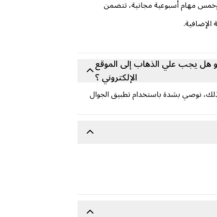
 وخمس مهام أسبوعية مجانية، تتضمن
 هل يجب علي الذهاب إلى الموقع
الإلكتروني ؟
ة عبر تطبيق Carry1st للجوال أو موقع Carry1st Shop الإلكتروني. مع ذلك، نوصي بشدة باستخدام تطبيق الجوال