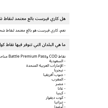
هل كاري فيرست بائع معتمد لنقاط 
نعم، كاري فيرست هو بائع معتمد لنقاط شح
ما هي البلدان التي تتوفر فيها نقاط 
نقاط COD وBattle Premium Pass متاحة للدول التالية:
- السعودية
- الإمارات العربية المتحدة
- نيجريا
- جنوب أفريقيا
- المغرب
- مصر
- غانا
- كينيا
- كوت ديفوار
- تنزانيا
- أوغندا