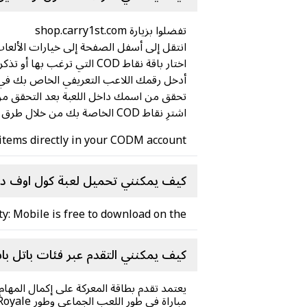
تفضلوا بزيارة shop.carry1st.com
انتقل إلى أسفل الصفحة إلى خيارات الألعاب أو بح
اختار باقة نقاط COD التي ترغب بها أو تذكرة المعركة،
أدخل رقمك اللاعب التعريفي الخاص بك في اللعبة COD:M (الموجود ضمن قسم "القانونية والخصوصية"
تحقق من اسمك داخل اللعبة بعد التحقق من
اشترِ نقاط COD الخاصة بك من خلال طرق الدفع الآمنة المحلية (لا حاجة لبطاقة ائتمان)
items directly in your CODM account!
كيف يمكنني تحميل لعبة كول اوف دي
ty: Mobile is free to download on the
كيف يمكنني التقدم عبر فئات باتل ب
يعتمد تقدم بطاقة المعركة على إكمال المهام 
مباراة في طور اللعب الجماعي وطور Battle Royale .