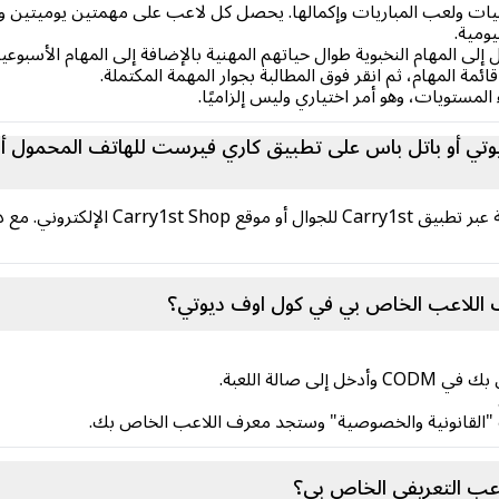
داليات ولعب المباريات وإكمالها. يحصل كل لاعب على مهمتين يوميتين
ومية.
ائمة المهام، ثم انقر فوق المطالبة بجوار المهمة المكتملة.
وتي أو باتل باس على تطبيق كاري فيرست للهاتف المحمول أو
لديك حرية شراء نقاط COD أو بطاقة المعرك
اللاعب الخاص بي في كول اوف ديوتي؟
عب التعريفي الخاص بي؟