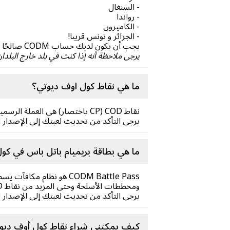
- السنغال
- رواندا
- الكاميرون
- الجزائر و تونس قريبا!
يجب أن يكون لديك حساب CODM صالحًا مفتوحًا في هذه البلدان لشراء نقاط COD أو Battle Pass.
يرجى ملاحظة أنه إذا كنت في بلد خارج البلدان
ما هي نقاط كول اوف ديوتي؟
نقاط COD (CP باختصار) هي العملة الرسمية داخل لعبة Call of Duty: Mobile (CODM)، مما يتيح لك شراء عناصر تجميلية وأسلحة داخل التطبيق.
يرجى التأكد من تحديث لعبتك إلى الإصدار ا
ما هي بطاقة بريميام باتل باس في كو
CODM Battle Pass هو نظا
ومخططات الأسلحة وحتى المزيد من نقاط COD مقارنة بـ Battle Pass المجانية.
يرجى التأكد من تحديث لعبتك إلى الإصدار ا
كيف يمكنني شراء نقاط كول أوف ديو