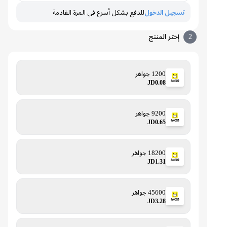
تسجيل الدخول
للدفع بشكل أسرع في المرة القادمة
2
إختر المنتج
1200 جواهر
JD0.08
9200 جواهر
JD0.65
18200 جواهر
JD1.31
45600 جواهر
JD3.28