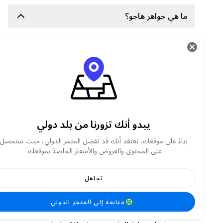
ما هي جواهر هاجو؟
تُستخدم ماسات هاجو كعملة افتراضية داخل التطبيق
للأغراض التالية:
أرسل الهدايا أثناء المحادثات المباشرة والبث المباشر
افتح الميزات المميزة
شراء عناصر ومؤثرات خاصة
شارك في أنشطة حصرية داخل التطبيق
يبدو أنك تزورنا من بلد دولي
كيفية شحن جواهر هاجو في متجر Carry1st ؟
بناءً على موقعك، نعتقد أنك قد تفضل المتجر الدولي، حيث ستحصل
على المحتوى والعروض والأسعار الخاصة بموقعك.
تفضلوا بزيارة shop.carry1st.com
Scroll down to the
شحن مباشر للألعاب
category
or search for Hago Diamonds
تجاهل
اختار فئة جواهر التي ترغب في شرائها.
أدخل معرف مستخدم Hago الخاص بك.
متابعة إلى المتجر الدولي
اختار طريقة الدفع المفضلة لديك.