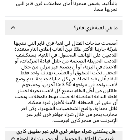
بالتأكيد. يضمن متجرنا أمان معاملات فري فاير التي
تجريها معنا.
ما هي لعبة فري فاير؟
أصبحت ساحات القتال في لعبة فري فاير التي تنتجها
شركة جارينا الأكثر طلبًا بين ألعاب إطلاق النار متعددة
اللاعبين على الهاتف المحمول. في اللعبة، يستكشف
اللاعب الخريطة الضخمة من خلال قيادة المركبات، أو
الاختباء في البرية، أو أن يصبح غير مرئي من خلال
التخفي تحت الشقوق أو العشب بهدف واحد فقط:
البقاء على قيد الحياة. في كل مباراة جديدة، يتم وضع
لاعب واحد في مواجهة 50 لاعبًا آخرين، وجميعهم
يقاتلون من أجل البقاء. يتمتع كل لاعب بحرية اختيار
نقطة البداية المفضلة له حيث يهبط بالمظلات ويجب
أن يبقى في المنطقة الآمنة لأطول فترة ممكنة.
قاتل بجدارة، وافتح الشخصيات الشهيرة، وكن آخر
محارب ينجو من خلال شراء جواهر فري فاير عبر
الإنترنت من متجر كاري فيرست.
هل يمكنني شراء جواهر فري فاير عبر تطبيق كاري
فيرست للهاتف المحمول ، أم يجب زيارة الموقع