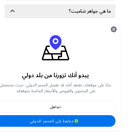
ما هي جواهر شاميت؟
جواهر شاميت العملة الافتراضية داخل التطبيق،
وتُستخدم للأغراض التالية:
ارسل هدايا إلى مقدمي البث المباشر والمضيفين
الوصول إلى تفاعلات مميزة
شارك في أنشطة البث المباشر
افتح الميزات الخاصة داخل التطبيق
يبدو أنك تزورنا من بلد دولي
كيفية شحن جواهر شاميت في متجر Carry1st ؟
بناءً على موقعك، نعتقد أنك قد تفضل المتجر الدولي، حيث ستحصل
على المحتوى والعروض والأسعار الخاصة بموقعك.
تفضل بزيارة shop.carry1st.com
انتقل إلى
أسفل الصفحة إلى فئة شحن رصيد اللعب
ة المباشر
أو ابحث عن جواهر شاميت
تجاهل
اختار فئة جواهر التي ترغب في شرائها.
أدخل معرف مستخدم Chamet الخاص بك.
متابعة إلى المتجر الدولي
اختار طريقة الدفع المفضلة لديك.