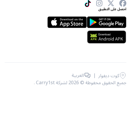
 على التطبيق
|
العربية
كوت ديفوار
حقوق محفوظة © 2026 لشركة Carry1st .