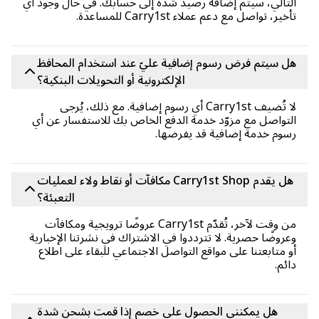
تالي، سيتم إضافة رصيد شدة إلى حسابك. في حال وجود أي
خير، تواصل مع دعم عملاء Carry1st للمساعدة.
 سيتم فرض رسوم إضافية عليّ عند استخدام المحافظ
الإلكترونية أو التحويلات البنكية؟
لا تُضيف Carry1st أي رسوم إضافية. مع ذلك، يُرجى
تواصل مع مزوّد خدمة الدفع الخاص بك للاستفسار عن أي
وم خدمة إضافية قد يفرضها.
هل يقدم Carry1st Shop مكافآت أو نقاط ولاء لعمليات
التعبئة؟
من وقت لآخر، تُقدّم Carry1st عروضًا ترويجية ومكافآت
روضًا حصرية. لا تترددوا في الاشتراك في نشرتنا الإخبارية
 متابعتنا على مواقع التواصل الاجتماعي للبقاء على اطلاع
ئم.
هل يمكنني الحصول على خصم إذا قمت بشحن شدة