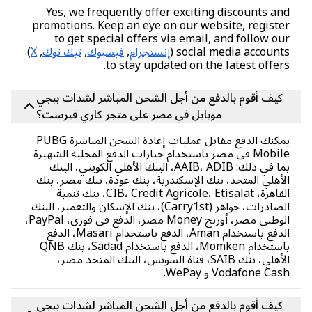
Yes, we frequently offer exciting discounts a
promotions. Keep an eye on our website, regist
to get special offers via email, and follow o
social media accounts
إنستجرام
,
فيسبوك
,
تيك توك
,
X
)
to stay updated on the latest offer
كيف أقوم بالدفع من أجل الشحن المباشر لشدات ببجي
موبايل في مصر على متجر كاري فيرست؟
يمكنك الدفع مقابل عمليات إعادة الشحن المباشرة PUBG
Mobile في مصر باستخدام خيارات الدفع المحلية الشهيرة
بما في ذلك: AAIB، ADIB، البنك الأهلي الكويتي، البنك
أهلي المتحد، بنك الإسكندرية، بنك عودة، بنك مصر، بنك
القاهرة، CIB، Credit Agricole، Etisalat، بنك تنمية
الصادرات، جواهر (Carry1st)، بنك الإسكان والتعمير، البنك
الوطني مصر، أورنج Money مصر، الدفع في فوري، PayPal،
الدفع باستخدام Aman، الدفع باستخدام Masari، الدفع
باستخدام Momken، الدفع باستخدام Sadad، بنك QNB
الأهلي، بنك SAIB، قناة السويس، البنك المتحد مصر،
Vodafone Ca و WePay.
كيف أقوم بالدفع من أجل الشحن المباشر لشدات ببجي