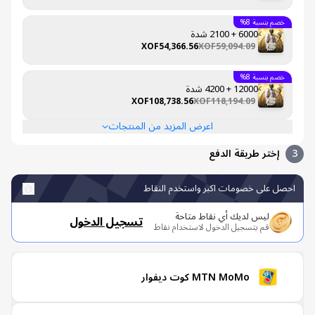
خصم بنسبة 8%
6000 + 2100 شدة
XOF54,366.56
XOF59,094.09
خصم بنسبة 8%
12000 + 4200 شدة
XOF108,738.56
XOF118,194.09
اعرض المزيد من المنتجات
إختر طريقة الدفع
صل على خصومات اكبر واستخدم النقاط
ليس لديك أي نقاط متاحة
تسجيل الدخول
قم بتسجيل الدخول لاستخدام نقاط
MTN MoMo كوت ديفوار