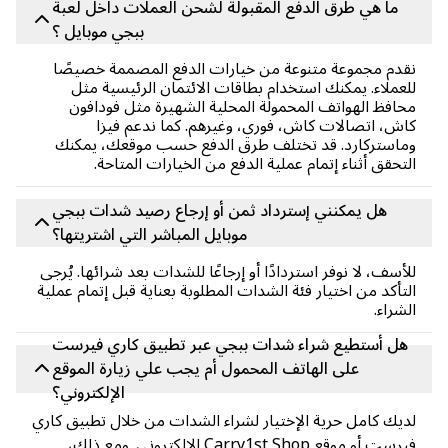
ما هي طرق الدفع المقبولة لشحن العملات داخل لعبة
ببجي موبايل ؟
دم مجموعة متنوعة من خيارات الدفع المصممة خصيصًا
عملاء. يمكنك استخدام بطاقات الائتمان الرئيسية مثل
افظ الهواتف المحمولة المحلية الشهيرة مثل فودافون
ش، اتصالات كاش، فوري، وغيرهم. كما ندعم فيزا
استركارد. قد تختلف طرق الدفع حسب موقعك، يمكنك
تحقق أثناء إتمام عملية الدفع من الخيارات المتاحة.
هل يمكنني إسترداد ثمن أو إرجاع رصيد شدات ببجي
موبايل المباشر التي اشتريتها؟
أسف، لا نوفر استردادًا أو إرجاعًا للشدات بعد شرائها. يُرجى
تأكد من اختيار فئة الشدات المطلوبة بعناية قبل إتمام عملية
شراء.
هل أستطيع شراء شدات ببجي عبر تطبيق كاري فيرست
على الهاتف المحمول أم يجب علي زيارة الموقع
الإلكتروني؟
يك كامل حرية الإختيار لشراء الشدات من خلال تطبيق كاري
فيرست أو موقع Carry1st Shop الإلكتروني. ومع ذلك،