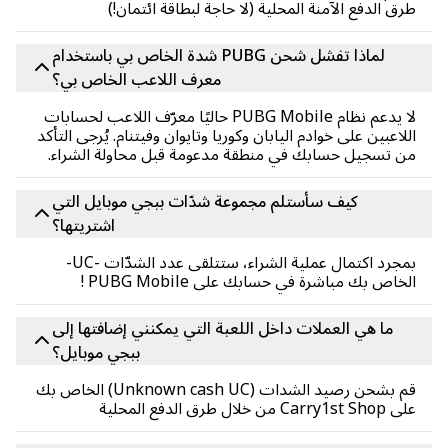
ق الدفع الآمنة المحلية (لا حاجة لبطاقة ائتمان!)
لماذا تفشل شحن PUBG شدة الخاص بي باستخدام
معرف اللاعب الخاص بي؟
لا يدعم نظام PUBG Mobile حاليًا معرّف اللاعب لحسابات
لاعبين على خوادم اليابان وكوريا وتايوان وفيتنام. يُرجى التأكد
 تسجيل حسابك في منطقة مدعومة قبل محاولة الشراء.
كيف سأستلم مجموعة شدّات ببجي موبايل التي
اشتريتها؟
بمجرد اكتمال عملية الشراء، ستتلقى عدد الشدّات -UC-
خاص بك مباشرة في حسابك على PUBG Mobile !
ما هي العملات داخل اللعبة التي يمكنني إضافتها إلى
ببجي موبايل؟
قم بشحن رصيد الشدات (Unknown cash UC) الخاص بك
Carry من خلال طرق الدفع المحلية