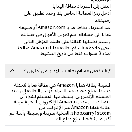
انتقل إلى استرداد بطاقة الهدايا.
أدخل رمز المطالبة الخاص بك وحدد تطبيق على
رصيدك.
عند استرداد بطاقة هدايا Amazon.com أو قسيمة
هدايا إلى حسابك، يتم تخزين الأموال في حسابك
وسيتم تطبيقها تلقائيًا على طلبك المؤهل التالي
يرجى ملاحظة: قسائم بطاقة هدايا Amazon صالحة
لمدة 3 سنوات فقط من تاريخ التنشيط.
كيف تعمل قسائم بطاقات الهدايا من أمازون ؟
قسيمة بطاقة هدايا Amazon هي بطاقة هدايا مُحمّلة
مسبقًا بمبلغ محدد. عند الشراء، تُرسل البطاقة إلى بريد
المستلم الإلكتروني. يستخدمها المستلم لشراء أي
منتجات من متجر Amazon الإلكتروني. اشترِ قسيمة
بطاقة هدايا Amazon عبر الإنترنت من
shop.carry1st.com. العملية سريعة وبسيطة وآمنة مع
أكثر من 90 خيار دفع متاح لك.