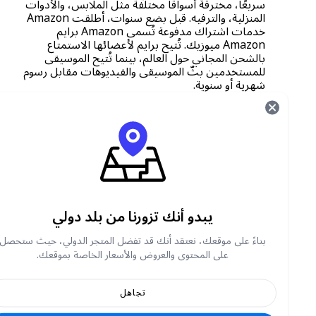
سريعًا، مخترقةً أسواقًا مختلفة مثل الملابس، والأدوات
المنزلية، والترفيه. قبل بضع سنوات، أطلقت Amazon
خدمات اشتراك مدفوعة تُسمى Amazon برايم
Amazon ميوزيك. تُتيح برايم لأعضائها الاستمتاع
بالشحن المجاني حول العالم، بينما تُتيح الموسيقى
للمستخدمين بثّ الموسيقى والفيديوهات مقابل رسوم
شهرية أو سنوية.
مكان شراء قسائم بطاقات هدايا أمازون
يقدم متجر Carry1st أسعارًا مناسبة على قسائم
بطاقات هدايا Amazon . نقبل طرق الدفع المحلية
الآمنة، مثل PayPal و Chipper وCrypto والتحويلات
البنكية وغيرها. كما نقدم أسعارًا وعروضًا مخفضة من
يبدو أنك تزورنا من بلد دولي
حين لآخر!
بناءً على موقعك، نعتقد أنك قد تفضل المتجر الدولي، حيث ستحصل
كيفية شراء قسائم بطاقات هدايا أمازون من متجر
على المحتوى والعروض والأسعار الخاصة بموقعك.
كاري فيرست
انتقل إلى shop.carry1st.com
تجاهل
انتقل إلى قسم أسلوب الحياة والترفيه أو ابحث عن