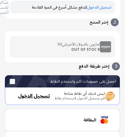
صالح
لقسيمة
تسجيل الدخول
للدفع بشكل أسرع في المرة القادمة
الشراء
2
إختر المنتج
امازون بالدولار الأمريكي50
OUT OF STOC K
3
إختر طريقة الدفع
احصل على خصومات اكبر واستخدم النقاط
ليس لديك أي نقاط متاحة
تسجيل الدخول
قم بتسجيل الدخول لاستخدام نقاط
البطاقة