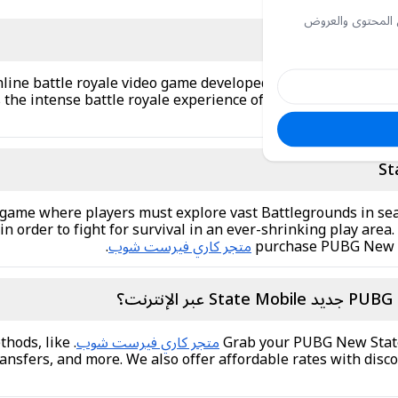
 المحتوى والعروض
 online battle royale video game developed by PUBG Studios 
s the intense battle royale experience of PUBG on mobile, 
 game where players must explore vast Battlegrounds in sea
in order to fight for survival in an ever-shrinking play are
purchase PUBG New st
متجر كاري فيرست شوب
.
؟
Grab your PUBG New State
متجر كاري فيرست شوب
thods, like
ransfers, and more. We also offer affordable rates with disc