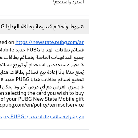
استرد واستمتع!
شروط وأحكام قسيمة بطاقة الهدايا PUBG جديد State Mobile:
https://newstate.pubg.com/ar/الفداء
used on
قسائم بطاقات الهدايا PUBG جديد State Mobile صالحة للاستخدام مرة واحدة فقط ولا يمكن استردادها من قبل مستخدمين متعددين.
جميع المدفوعات الخاصة بقسائم بطاقات هدايا PUBG جديد State Mobile نهائية وغير قابلة للاسترداد ولا نسمح بالتبادل في الطلب
لا يجوز مستخدمين استخدام أو توزيع قسائم بطاقات هدايا PUBG جديد State Mobile إلا من خلال الخدمات وك
يُمنع منعًا باتًا إعادة بيع قسائم بطاقات هدايا PUBG جديد State Mobile للاستخدام الشخصي فق
تخضع قسائم بطاقات هدايا PUBG جديد State Mobile لانتهاء الصلاحية وتكون صالحة لمدة ستين (60) يومًا من تاريخ الشراء.
لا يسري العرض مع أي عرض آخر ولا يمكن اس
n selecting the card you wish to buy.
 of your PUBG New State Mobile gift
te.pubg.com/en/policy/termsofservice
قم بشراء قسائم بطاقات هدايا PUBG جديد State Mobile عبر الإنترنت من متجر Carry1st !