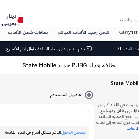
دينار
ب والمزيد
بحريني
C
شحن رصيد الألعاب المباشر
بطاقات شحن الألعاب
بك المفضلة
دعم متميز على مدار الساعة طوال أيام الأسبوع
بطاقة هدايا PUBG جديد State Mobile
تفاصيل المستخدم
دايا PUBG جديد State لزيادة رصيدك في اللعبة. كن آخر
لعابك إلى آفاق جديدة مع
م خيارات الدفع المحلية الشائعة
مغرب دون الحاجة إلى بطاقة
لألعاب
.
تسجيل الدخول
للدفع بشكل أسرع في المرة القادمة