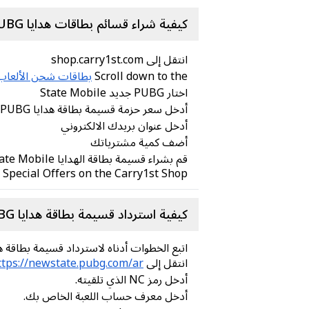
كيفية شراء قسائم بطاقات هدايا PUBG جديد State Mobile عبر الإنترنت من متجر Carry1st
انتقل إلى shop.carry1st.com
Scroll down to the
بطاقات شحن الألعاب
اختار PUBG جديد State Mobile
أدخل سعر حزمة قسيمة بطاقة هدايا PUBG أخبار State Mobile التي تريدها
أدخل عنوان بريدك الالكتروني
أضف كمية مشترياتك
قم بشراء قسيمة بطاقة الهدايا PUBG New State Mobile الخاصة بك من خلال طرق الدفع الآمنة (لا حاجة إلى بطاقة ائتمان!)
 Special Offers on the Carry1st Shop
كيفية استرداد قسيمة بطاقة هدايا PUBG جديد State Mobile:
اتبع الخطوات أدناه لاسترداد قسيمة بطاقة هدايا PUBG جديد State Mobile ال
انتقل إلى
https://newstate.pubg.com/ar/الفد
أدخل رمز NC الذي تلقيته.
أدخل معرف حساب اللعبة الخاص بك.