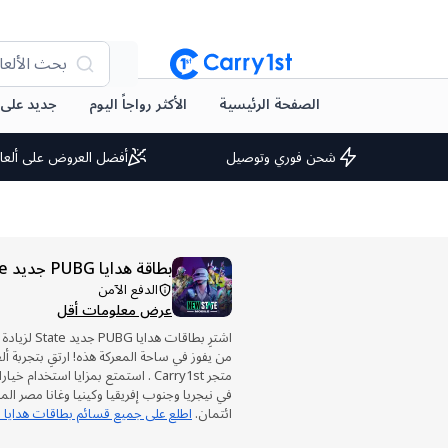
بحث الألعا
الصفحة الرئيسية
الأكثر رواجاً اليوم
جديد على arry1st
شحن فوري وتوصيل
أفضل العروض على ألعا
بطاقة هدايا PUBG جديد State Mobile
الدفع الآمن
عرض معلومات أقل
اشترِ بطاقات ه
من يفوز في ساحة المعركة هذه! ارتقِ بتجربة أ
متجر Carry1st . استمتع بمزايا استخدا
في نيجريا وجنوب إفريقيا وكينيا وغانا مصر ال
ائتمان.
اطلع على جميع قسائم بطاقات هدايا ا