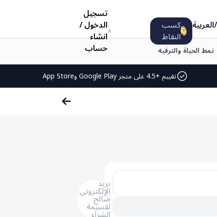
تسجيل
/
العربية
كسب
الدخول
/
النقاط
انشاء
حساب
نمط الحياة والترفيه
تقييم +4.5 على متجر Google Play وApp Store
بريد
الإلكتروني
صالح
لقسيمة
الشراء