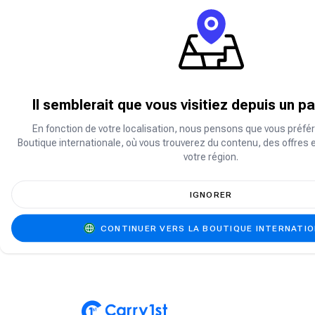
Préréglages de pays
Appuyez sur un préréglage pour passer à vot
Afrique
Il semblerait que vous visitiez depuis un p
En fonction de votre localisation, nous pensons que vous préfér
Boutique internationale, où vous trouverez du contenu, des offres 
Moyen-Orient
votre région.
IGNORER
Reste du monde
CONTINUER VERS LA BOUTIQUE INTERNATI