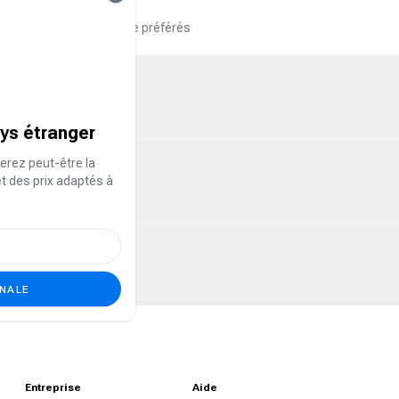
re pays et à votre langue préférés
ays étranger
erez peut-être la
et des prix adaptés à
ONALE
Entreprise
Aide