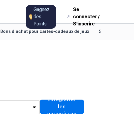
Gagnez
Se
des
connecter
/
Points
S'inscrire
Bons d'achat pour cartes-cadeaux de jeux
Style de vie et d
Enregistrer
les
paramètres