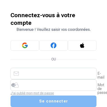
Connectez-vous à votre
compte
Bienvenue ! Veuillez saisir vos coordonnées.
OU
E-
mail
Mot
de
pass
J'ai oublié mon mot de passe
Se connecter