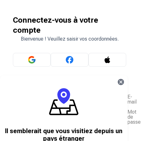
Connectez-vous à votre
compte
Bienvenue ! Veuillez saisir vos coordonnées.
OU
E-
mail
Mot
de
passe
J'ai oublié mon mot de passe
Il semblerait que vous visitiez depuis un
Se connecter
pays étranger