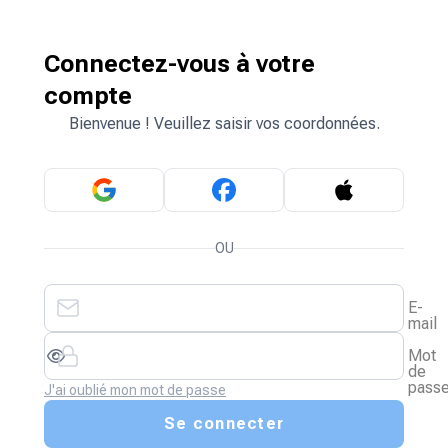
Connectez-vous à votre
compte
Bienvenue ! Veuillez saisir vos coordonnées.
OU
E-
mail
Mot
de
pass
J'ai oublié mon mot de passe
Se connecter