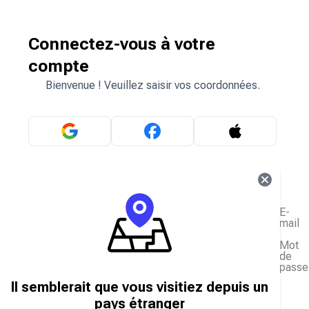
Connectez-vous à votre
compte
Bienvenue ! Veuillez saisir vos coordonnées.
OU
E-
mail
Mot
de
passe
J'ai oublié mon mot de passe
Il semblerait que vous visitiez depuis un
Se connecter
pays étranger