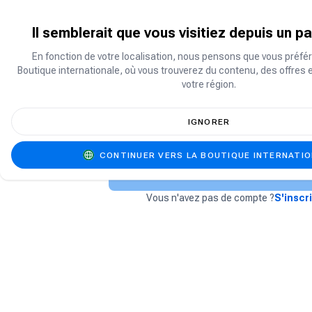
Il semblerait que vous visitiez depuis un p
OU
En fonction de votre localisation, nous pensons que vous préfér
Boutique internationale, où vous trouverez du contenu, des offres 
votre région.
IGNORER
J'ai oublié mon mot de passe
CONTINUER VERS LA BOUTIQUE INTERNATI
Se connecter
Vous n'avez pas de compte ?
S'inscr