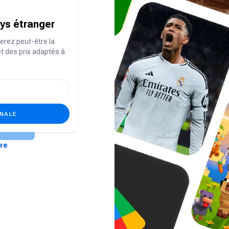
ays étranger
erez peut-être la
et des prix adaptés à
E-
mail
Mot
de
passe
ONALE
ire