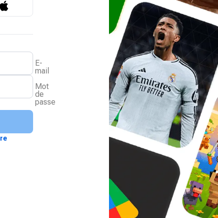
E-
mail
Mot
de
passe
ire