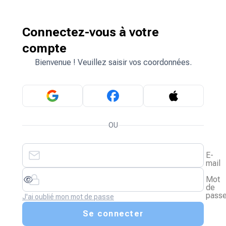
Connectez-vous à votre
compte
Bienvenue ! Veuillez saisir vos coordonnées.
OU
E-
mail
Mot
de
pass
J'ai oublié mon mot de passe
Se connecter