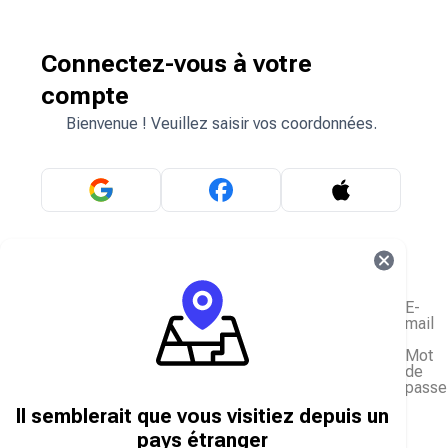
Connectez-vous à votre
compte
Bienvenue ! Veuillez saisir vos coordonnées.
OU
E-
mail
Mot
de
passe
J'ai oublié mon mot de passe
Il semblerait que vous visitiez depuis un
Se connecter
pays étranger