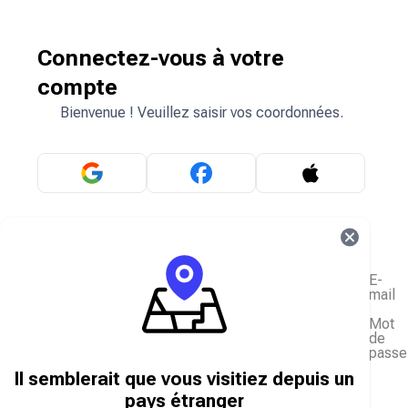
Connectez-vous à votre
compte
Bienvenue ! Veuillez saisir vos coordonnées.
OU
E-
mail
Mot
de
passe
J'ai oublié mon mot de passe
Il semblerait que vous visitiez depuis un
Se connecter
pays étranger