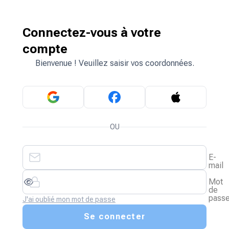
Connectez-vous à votre
compte
Bienvenue ! Veuillez saisir vos coordonnées.
OU
E-
mail
Mot
de
pass
J'ai oublié mon mot de passe
Se connecter