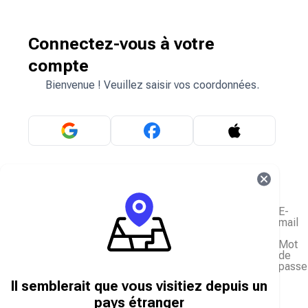
Connectez-vous à votre
compte
Bienvenue ! Veuillez saisir vos coordonnées.
OU
E-
mail
Mot
de
passe
J'ai oublié mon mot de passe
Il semblerait que vous visitiez depuis un
Se connecter
pays étranger