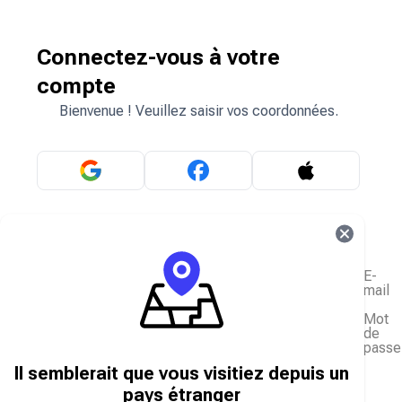
Connectez-vous à votre
compte
Bienvenue ! Veuillez saisir vos coordonnées.
OU
E-
mail
Mot
de
passe
J'ai oublié mon mot de passe
Il semblerait que vous visitiez depuis un
Se connecter
pays étranger