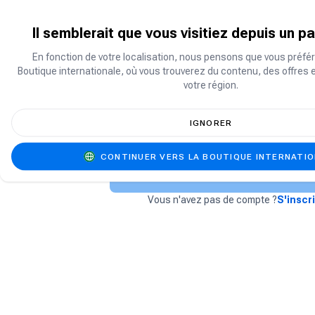
Il semblerait que vous visitiez depuis un p
OU
En fonction de votre localisation, nous pensons que vous préfér
Boutique internationale, où vous trouverez du contenu, des offres 
votre région.
IGNORER
J'ai oublié mon mot de passe
CONTINUER VERS LA BOUTIQUE INTERNATI
Se connecter
Vous n'avez pas de compte ?
S'inscr