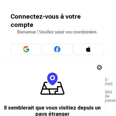
Connectez-vous à votre
compte
Bienvenue ! Veuillez saisir vos coordonnées.
OU
E-
mail
Mot
de
passe
J'ai oublié mon mot de passe
Il semblerait que vous visitiez depuis un
Se connecter
pays étranger