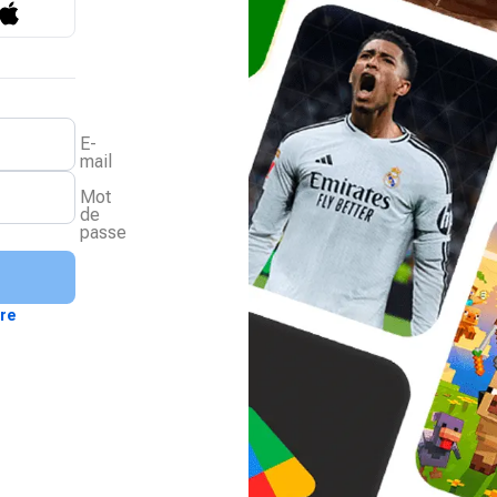
E-
mail
Mot
de
passe
ire