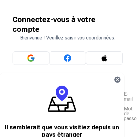
Connectez-vous à votre
compte
Bienvenue ! Veuillez saisir vos coordonnées.
OU
E-
mail
Mot
de
passe
J'ai oublié mon mot de passe
Il semblerait que vous visitiez depuis un
Se connecter
pays étranger