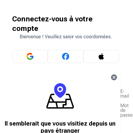
Connectez-vous à votre
compte
Bienvenue ! Veuillez saisir vos coordonnées.
OU
E-
mail
Mot
de
passe
J'ai oublié mon mot de passe
Il semblerait que vous visitiez depuis un
Se connecter
pays étranger