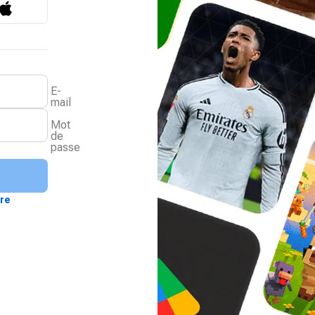
E-
mail
Mot
de
passe
ire