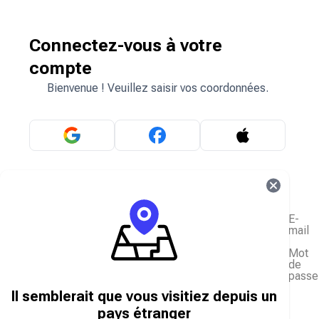
Connectez-vous à votre
compte
Bienvenue ! Veuillez saisir vos coordonnées.
OU
E-
mail
Mot
de
passe
J'ai oublié mon mot de passe
Il semblerait que vous visitiez depuis un
Se connecter
pays étranger