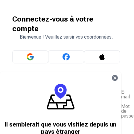
Connectez-vous à votre
compte
Bienvenue ! Veuillez saisir vos coordonnées.
OU
E-
mail
Mot
de
passe
J'ai oublié mon mot de passe
Il semblerait que vous visitiez depuis un
Se connecter
pays étranger