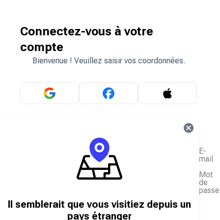
Connectez-vous à votre
compte
Bienvenue ! Veuillez saisir vos coordonnées.
OU
E-
mail
Mot
de
passe
J'ai oublié mon mot de passe
Il semblerait que vous visitiez depuis un
Se connecter
pays étranger