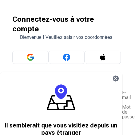
Connectez-vous à votre
compte
Bienvenue ! Veuillez saisir vos coordonnées.
OU
E-
mail
Mot
de
passe
J'ai oublié mon mot de passe
Il semblerait que vous visitiez depuis un
Se connecter
pays étranger