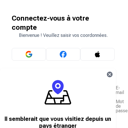
Connectez-vous à votre
compte
Bienvenue ! Veuillez saisir vos coordonnées.
OU
E-
mail
Mot
de
passe
J'ai oublié mon mot de passe
Il semblerait que vous visitiez depuis un
Se connecter
pays étranger