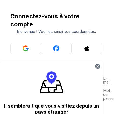
Connectez-vous à votre
compte
Bienvenue ! Veuillez saisir vos coordonnées.
OU
E-
mail
Mot
de
passe
J'ai oublié mon mot de passe
Il semblerait que vous visitiez depuis un
Se connecter
pays étranger