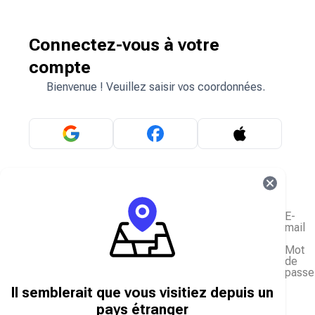
Connectez-vous à votre
compte
Bienvenue ! Veuillez saisir vos coordonnées.
OU
E-
mail
Mot
de
passe
J'ai oublié mon mot de passe
Il semblerait que vous visitiez depuis un
Se connecter
pays étranger