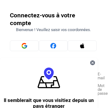
Connectez-vous à votre
compte
Bienvenue ! Veuillez saisir vos coordonnées.
OU
E-
mail
Mot
de
passe
J'ai oublié mon mot de passe
Il semblerait que vous visitiez depuis un
Se connecter
pays étranger