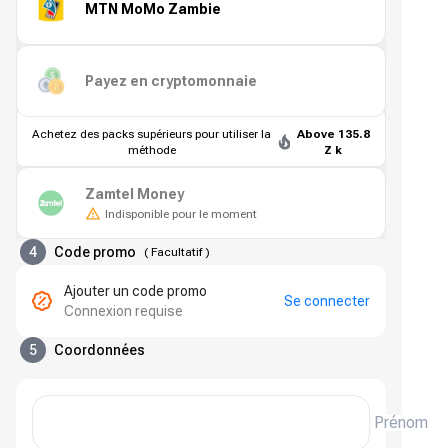
MTN MoMo Zambie
Payez en cryptomonnaie
Achetez des packs supérieurs pour utiliser la
Above 135.8
méthode
Z k
Zamtel Money
Indisponible pour le moment
4
Code promo
(
Facultatif
)
Ajouter un code promo
Se connecter
Connexion requise
5
Coordonnées
Prénom