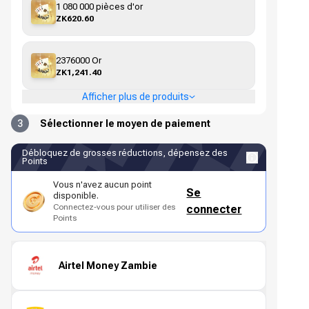
1 080 000 pièces d'or
ZK620.60
2376000 Or
ZK1,241.40
Afficher plus de produits
3
Sélectionner le moyen de paiement
Débloquez de grosses réductions, dépensez des
Points
Vous n'avez aucun point
Se
disponible.
Connectez-vous pour utiliser des
connecter
Points
Airtel Money Zambie