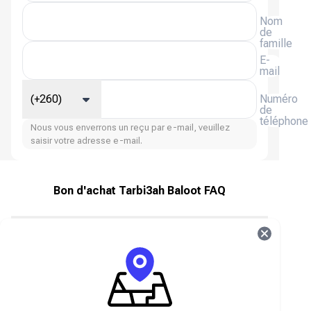
Nom
de
famille
E-
mail
(+260)
Numéro
de
téléphone
Nous vous enverrons un reçu par e-mail, veuillez
saisir votre adresse e-mail.
Bon d'achat Tarbi3ah Baloot FAQ
À propos de Tarbi3ah Baloot
Tarbi3ah Baloot est un jeu de cartes en ligne
populaire inspiré du jeu traditionnel Baloot, très
apprécié au Moyen-Orient. Les joueurs peuvent
affronter leurs amis et d'autres utilisateurs,