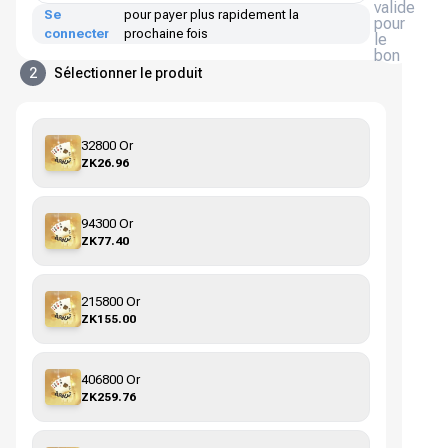
valide
Se
pour payer plus rapidement la
pour
connecter
prochaine fois
le
bon
2
Sélectionner le produit
32800 Or
ZK26.96
94300 Or
ZK77.40
215800 Or
ZK155.00
406800 Or
ZK259.76