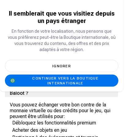
participer à des tournois et profiter de diverses
fonctionnalités sociales et compétitives.
Il semblerait que vous visitiez depuis
un pays étranger
Qu'est-ce qu'un bon Tarbi3ah Baloot ?
En fonction de votre localisation, nous pensons que
vous préférerez peut-être la Boutique internationale, où
Un bon Tarbi3ah Baloot est un code numérique
vous trouverez du contenu, des offres et des prix
prépayé échangeable contre de la monnaie
adaptés à votre région.
virtuelle ou des crédits dans Tarbi3ah Baloot. Il
permet d'accéder facilement aux fonctionnalités
et contenus premium sans avoir à lier une carte
IGNORER
bancaire à votre compte.
CONTINUER VERS LA BOUTIQUE
INTERNATIONALE
À quoi puis-je utiliser un bon Tarbi3ah
Baloot ?
Vous pouvez échanger votre bon contre de la
monnaie virtuelle ou des crédits pour le jeu, qui
peuvent être utilisés pour:
Débloquez les fonctionnalités premium
Acheter des objets en jeu