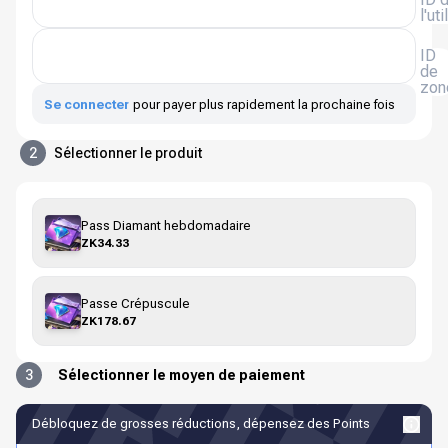
l'ut
ID
de
zon
Se connecter
pour payer plus rapidement la prochaine fois
2
Sélectionner le produit
Pass Diamant hebdomadaire
ZK34.33
Passe Crépuscule
ZK178.67
3
Sélectionner le moyen de paiement
Débloquez de grosses réductions, dépensez des Points