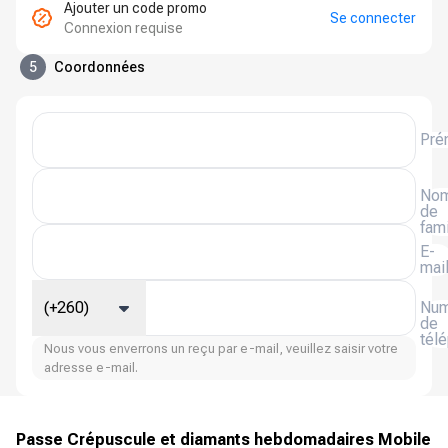
Ajouter un code promo
Se connecter
Connexion requise
5
Coordonnées
Pré
No
de
fami
E-
mai
(+260)
Num
de
tél
Nous vous enverrons un reçu par e-mail, veuillez saisir votre
adresse e-mail.
Passe Crépuscule et diamants hebdomadaires Mobile