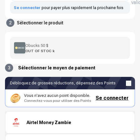
vali
Se connecter
pour payer plus rapidement la prochaine fois
2
Sélectionner le produit
Obucks 50 $
OUT OF STOC k
3
Sélectionner le moyen de paiement
Débloquez de grosses réductions, dépensez des Points
Vous n'avez aucun point disponible.
Se connecter
Connectez-vous pour utiliser des Points
Airtel Money Zambie