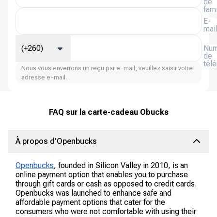
de
fami
E-
mai
(+260)
Num
de
tél
Nous vous enverrons un reçu par e-mail, veuillez saisir votre
adresse e-mail.
FAQ sur la carte-cadeau Obucks
À propos d'Openbucks
Openbucks
, founded in Silicon Valley in 2010, is an
online payment option that enables you to purchase
through gift cards or cash as opposed to credit cards.
Openbucks was launched to enhance safe and
affordable payment options that cater for the
consumers who were not comfortable with using their