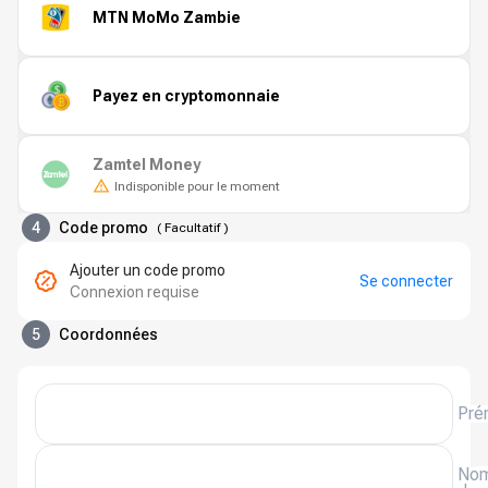
MTN MoMo Zambie
Payez en cryptomonnaie
Zamtel Money
Indisponible pour le moment
4
Code promo
(
Facultatif
)
Ajouter un code promo
Se connecter
Connexion requise
5
Coordonnées
Pré
No