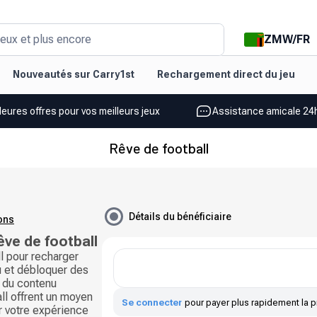
ZMW
/
FR
eux et plus encore
Nouveautés sur Carry1st
Rechargement direct du jeu
leures offres pour vos meilleurs jeux
Assistance amicale 24h
Rêve de football
Détails du bénéficiaire
ions
êve de football
l pour recharger
u et débloquer des
t du contenu
ll offrent un moyen
Se connecter
pour payer plus rapidement la p
er votre expérience