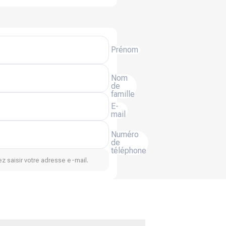
Prénom
Nom
de
famille
E-
mail
Numéro
de
téléphone
z saisir votre adresse e-mail.