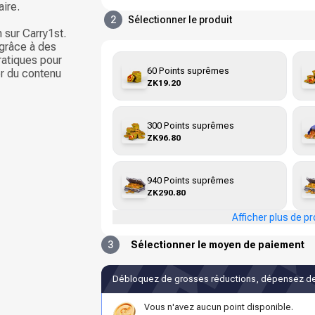
aire.
2
Sélectionner le produit
sur Carry1st.
 grâce à des
atiques pour
60 Points suprêmes
r du contenu
ZK19.20
300 Points suprêmes
ZK96.80
940 Points suprêmes
ZK290.80
Afficher plus de pr
3
Sélectionner le moyen de paiement
Débloquez de grosses réductions, dépensez de
Vous n'avez aucun point disponible.