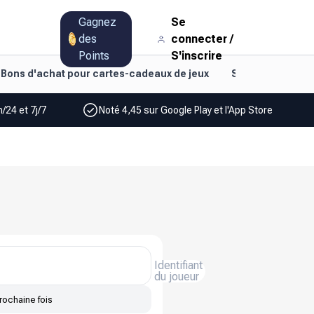
Gagnez
Se
des
connecter
/
Points
S'inscrire
Bons d'achat pour cartes-cadeaux de jeux
Style de vie et d
/24 et 7j/7
Noté 4,45 sur Google Play et l'App Store
Identifiant
du joueur
rochaine fois