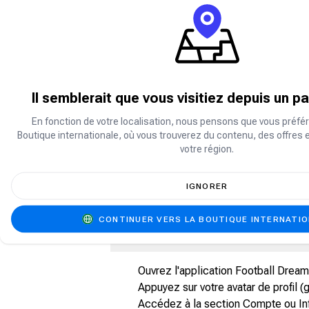
À propos du rêve de football
Football Dream est un jeu de simulation
Recrutez des joueurs, élaborez des tac
de renom. Avec un gameplay réaliste, 
fans de football et aux joueurs.
Rechargez votre compte avec de la monn
Il semblerait que vous visitiez depuis un p
premium et accélérer votre progressio
En fonction de votre localisation, nous pensons que vous préfér
Boutique internationale, où vous trouverez du contenu, des offres 
Que sont les points de rêve de fo
votre région.
Les points Football Dream sont la monn
IGNORER
jeu Football Dream.
CONTINUER VERS LA BOUTIQUE INTERNATI
Comment trouver votre identifian
Ouvrez l'application Football Dream 
Appuyez sur votre avatar de profil (
Accédez à la section Compte ou Inf