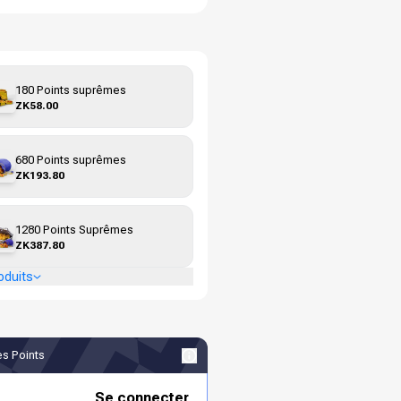
180 Points suprêmes
ZK58.00
680 Points suprêmes
ZK193.80
1280 Points Suprêmes
ZK387.80
oduits
s Points
Se connecter