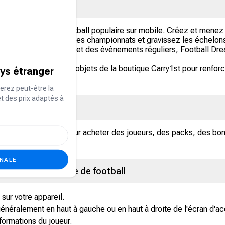
 et de gestion de football populaire sur mobile. Créez et menez v
tiques, participez à des championnats et gravissez les échelon
une stratégie poussée et des événements réguliers, Football Dr
aie virtuelle et des objets de la boutique Carry1st pour renfor
ays étranger
n.
erez peut-être la
et des prix adaptés à
otball ?
aie du jeu utilisée pour acheter des joueurs, des packs, des bon
ONALE
t de joueur de rêve de football
sur votre appareil.
généralement en haut à gauche ou en haut à droite de l'écran d'ac
ormations du joueur.