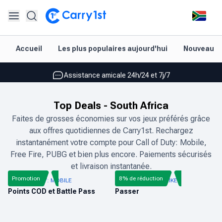
Rechargement et livraison instantanés
Accueil
Les plus populaires aujourd'hui
Nouveautés
Les meilleures offres pour vos meilleurs jeux
Assistance amicale 24h/24 et 7j/7
Noté 4,45 sur Google Play et l'App Store
Top Deals
-
South Africa
Rechargement et livraison instantanés
Faites de grosses économies sur vos jeux préférés grâce
aux offres quotidiennes de Carry1st. Rechargez
Les meilleures offres pour vos meilleurs jeux
instantanément votre compte pour Call of Duty: Mobile,
Assistance amicale 24h/24 et 7j/7
Free Fire, PUBG et bien plus encore. Paiements sécurisés
et livraison instantanée.
Noté 4,45 sur Google Play et l'App Store
Promotion
8% de réduction
CALL OF DUTY: MOBILE
COL DE BLOOD STRIKE
Points COD et Battle Pass
Passer