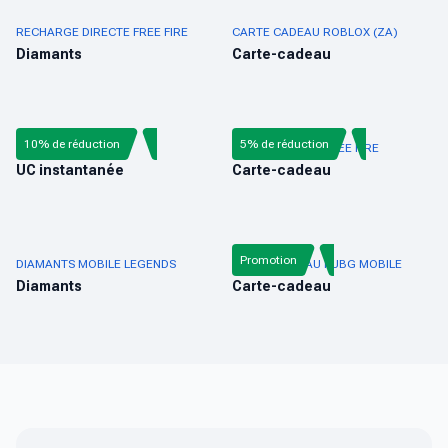
RECHARGE DIRECTE FREE FIRE
CARTE CADEAU ROBLOX (ZA)
Diamants
Carte-cadeau
10% de réduction
5% de réduction
PUBG MOBILE UC
CARTE-CADEAU FREE FIRE
UC instantanée
Carte-cadeau
Promotion
DIAMANTS MOBILE LEGENDS
CARTE-CADEAU PUBG MOBILE
Diamants
Carte-cadeau