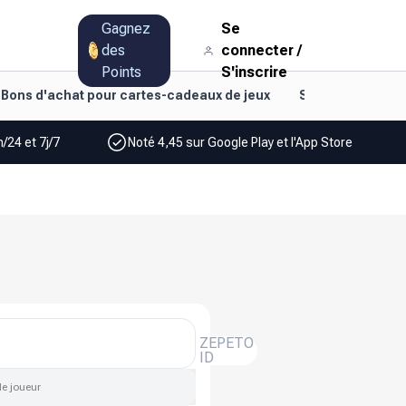
Gagnez
Se
des
connecter
/
Points
S'inscrire
Bons d'achat pour cartes-cadeaux de jeux
Style de vie et d
/24 et 7j/7
Noté 4,45 sur Google Play et l'App Store
ZEPETO
ID
de joueur