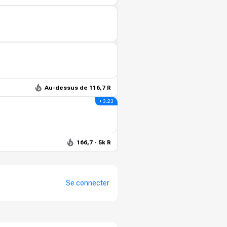
Au-dessus de 116,7 R
+ 3.23
166,7 - 5k R
Se connecter