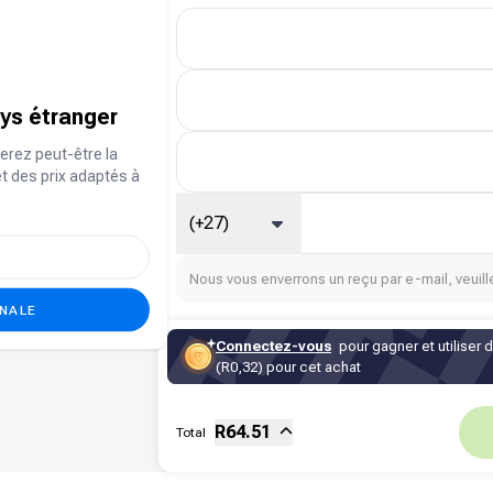
ays étranger
erez peut-être la
et des prix adaptés à
(+27)
Nous vous enverrons un reçu par e-mail, veuille
ONALE
Connectez-vous
pour gagner et utiliser 
(R0,32) pour cet achat
Sous-total
Fee
R
64.51
Total