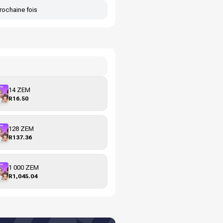
rochaine fois
14 ZEM
R16.50
128 ZEM
R137.36
1 000 ZEM
R1,045.04