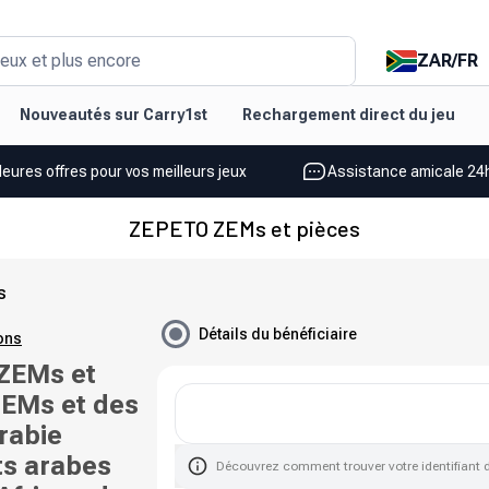
ZAR
/
FR
eux et plus encore
Nouveautés sur Carry1st
Rechargement direct du jeu
leures offres pour vos meilleurs jeux
Assistance amicale 24h
ZEPETO ZEMs et pièces
s
Détails du bénéficiaire
ions
ZEMs et
ZEMs et des
rabie
ts arabes
Découvrez comment trouver votre identifiant 