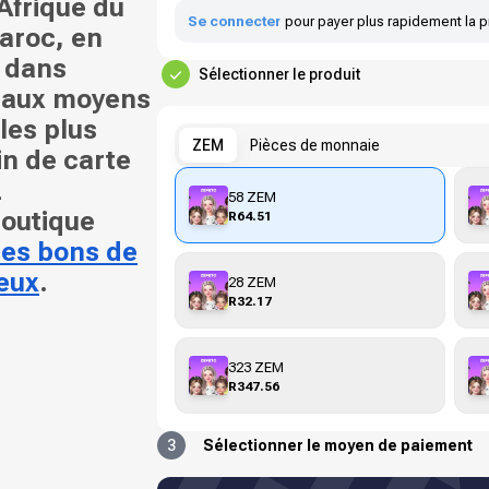
 Afrique du
Se connecter
pour payer plus rapidement la p
aroc, en
 dans
Sélectionner le produit
e aux moyens
les plus
ZEM
Pièces de monnaie
in de carte
z
58 ZEM
boutique
R64.51
 les bons de
eux
.
28 ZEM
R32.17
323 ZEM
R347.56
3
Sélectionner le moyen de paiement