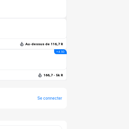
Au-dessus de 116,7 R
+ 4.50
166,7 - 5k R
Se connecter