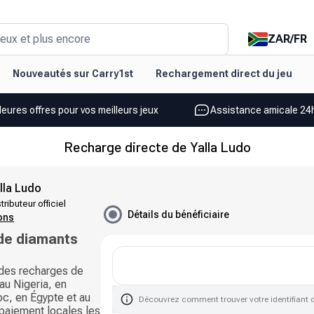
ZAR
/
FR
eux et plus encore
Nouveautés sur Carry1st
Rechargement direct du jeu
leures offres pour vos meilleurs jeux
Assistance amicale 24h
Recharge directe de Yalla Ludo
lla Ludo
tributeur officiel
Détails du bénéficiaire
ions
de diamants
des recharges de
au Nigeria, en
oc, en Égypte et au
Découvrez comment trouver votre identifiant 
paiement locales les