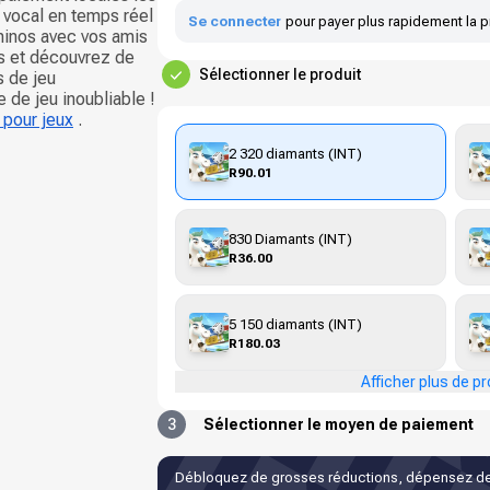
t vocal en temps réel
Se connecter
pour payer plus rapidement la p
minos avec vos amis
is et découvrez de
Sélectionner le produit
 de jeu
 de jeu inoubliable !
 pour jeux
.
2 320 diamants (INT)
R90.01
830 Diamants (INT)
R36.00
5 150 diamants (INT)
R180.03
Afficher plus de pr
3
Sélectionner le moyen de paiement
Débloquez de grosses réductions, dépensez de