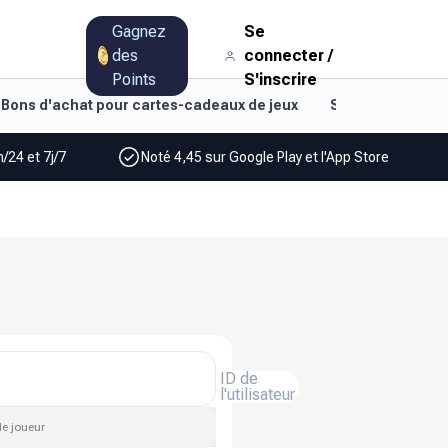
Gagnez
Se
des
connecter
/
Points
S'inscrire
Bons d'achat pour cartes-cadeaux de jeux
Style de vie et d
/24 et 7j/7
Noté 4,45 sur Google Play et l'App Store
ID de
l'utilisateur
de joueur