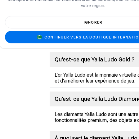
votre région.
Qu'est-ce que le Yalla Ludo?
IGNORER
Yalla Ludo est une application de jeu m
CONTINUER VERS LA BOUTIQUE INTERNATI
offre une expérience multijoueur amusa
Qu'est-ce que Yalla Ludo Gold ?
L'or Yalla Ludo est la monnaie virtuelle
et d'améliorer leur expérience de jeu.
Qu'est-ce que Yalla Ludo Diamon
Les diamants Yalla Ludo sont une autre 
fonctionnalités premium, des objets exc
À quoi sert le diamant Yalla Ludo