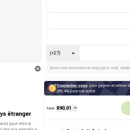
(+27)
Nous vous enverrons un reçu par e-mail, veuille
Connectez-vous
pour gagner et utiliser 
(R0,44) pour cet achat
Sous-total
Fee
R
90.01
Total
ays étranger
erez peut-être la
et des prix adaptés à