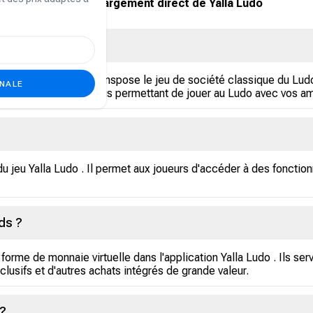
FAQ Rechargement direct de Yalla Ludo
obile populaire qui transpose le jeu de société classique du Lud
ONALE
nte et interactive, vous permettant de jouer au Ludo avec vos am
 du jeu Yalla Ludo . Il permet aux joueurs d'accéder à des fonctio
ds ?
forme de monnaie virtuelle dans l'application Yalla Ludo . Ils se
lusifs et d'autres achats intégrés de grande valeur.
 ?