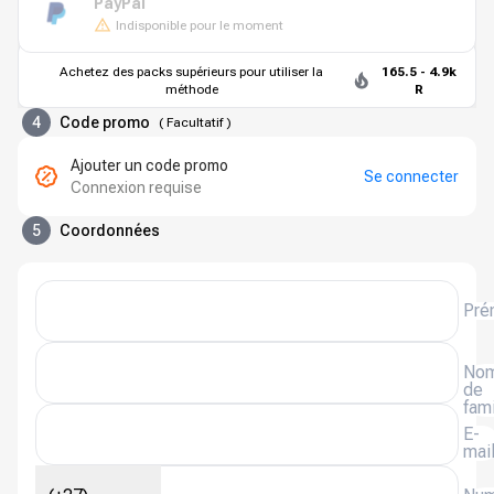
PayPal
Indisponible pour le moment
Achetez des packs supérieurs pour utiliser la
165.5 - 4.9k
méthode
R
4
Code promo
(
Facultatif
)
Ajouter un code promo
Se connecter
Connexion requise
5
Coordonnées
Pré
No
de
fami
E-
mai