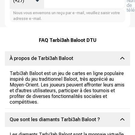
(+27)
Num
de
tél
Nous vous enverrons un reçu par e-mail, veuillez saisir votre
adresse e-mail.
FAQ Tarbi3ah Baloot DTU
À propos de Tarbi3ah Baloot
Tarbi3ah Baloot est un jeu de cartes en ligne populaire
inspiré du jeu traditionnel Baloot, très apprécié au
Moyen-Orient. Les joueurs peuvent affronter leurs amis
et d'autres utilisateurs, participer à des tournois et
profiter de diverses fonctionnalités sociales et
compétitives.
Que sont les diamants Tarbi3ah Baloot ?
Les diamants Tarbi3ah Baloot sont la monnaie virtuelle