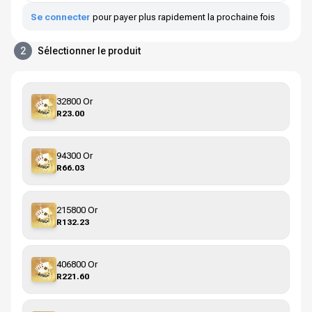
Se connecter
pour payer plus rapidement la prochaine fois
2
Sélectionner le produit
32800 Or
R23.00
94300 Or
R66.03
215800 Or
R132.23
406800 Or
R221.60