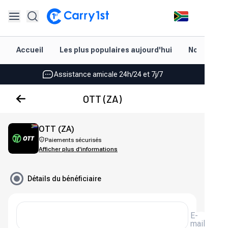
Rechargement et livraison instantanés
Accueil
Les plus populaires aujourd'hui
Nouveautés
Les meilleures offres pour vos meilleurs jeux
Assistance amicale 24h/24 et 7j/7
Noté 4,45 sur Google Play et l'App Store
OTT (ZA)
Rechargement et livraison instantanés
OTT (ZA)
Les meilleures offres pour vos meilleurs jeux
Paiements sécurisés
Afficher plus d'informations
Assistance amicale 24h/24 et 7j/7
Noté 4,45 sur Google Play et l'App Store
Détails du bénéficiaire
E-
mail