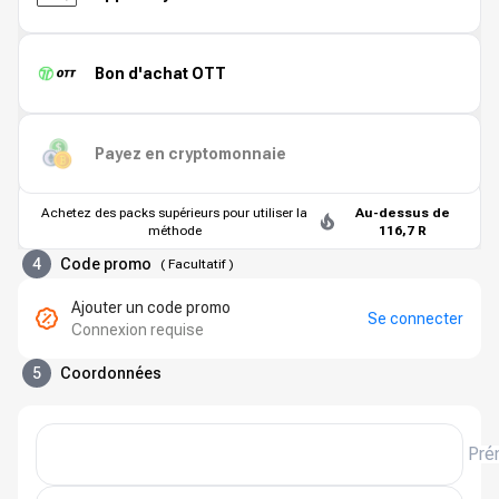
Bon d'achat OTT
Payez en cryptomonnaie
Achetez des packs supérieurs pour utiliser la
Au-dessus de
méthode
116,7 R
4
Code promo
(
Facultatif
)
Ajouter un code promo
Se connecter
Connexion requise
5
Coordonnées
Pré