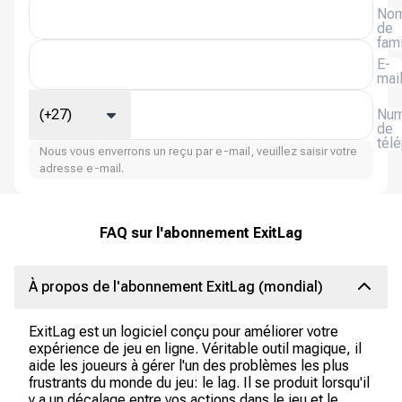
No
de
fami
E-
mai
(+27)
Num
de
tél
Nous vous enverrons un reçu par e-mail, veuillez saisir votre
adresse e-mail.
FAQ sur l'abonnement ExitLag
À propos de l'abonnement ExitLag (mondial)
ExitLag est un logiciel conçu pour améliorer votre
expérience de jeu en ligne. Véritable outil magique, il
aide les joueurs à gérer l'un des problèmes les plus
frustrants du monde du jeu: le lag. Il se produit lorsqu'il
y a un décalage entre vos actions dans le jeu et le