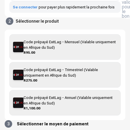
vali
pou
Se connecter
pour payer plus rapidement la prochaine fois
le
bon
2
Sélectionner le produit
Code prépayé ExitLag - Mensuel (Valable uniquement
en Afrique du Sud)
R95.00
Code prépayé ExitLag - Trimestriel (Valable
uniquement en Afrique du Sud)
R275.00
Code prépayé ExitLag - Annuel (Valable uniquement
en Afrique du Sud)
R1,100.00
3
Sélectionner le moyen de paiement