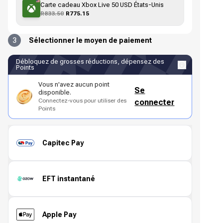
Carte cadeau Xbox Live 50 USD États-Unis
R833.50
R775.15
3
Sélectionner le moyen de paiement
Débloquez de grosses réductions, dépensez des
Points
Vous n'avez aucun point
Se
disponible.
Connectez-vous pour utiliser des
connecter
Points
Capitec Pay
EFT instantané
Apple Pay