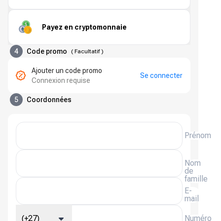
Payez en cryptomonnaie
4
Code promo
(
Facultatif
)
Ajouter un code promo
Se connecter
Connexion requise
5
Coordonnées
Prénom
Nom
de
famille
E-
mail
(+27)
Numéro