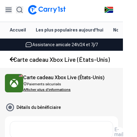
Rechargement et livraison instantanés
Accueil
Les plus populaires aujourd'hui
Nouveautés
Les meilleures offres pour vos meilleurs jeux
Assistance amicale 24h/24 et 7j/7
Noté 4,45 sur Google Play et l'App Store
Carte cadeau Xbox Live (États-Unis)
Rechargement et livraison instantanés
Carte cadeau Xbox Live (États-Unis)
Les meilleures offres pour vos meilleurs jeux
Paiements sécurisés
Afficher plus d'informations
Assistance amicale 24h/24 et 7j/7
Noté 4,45 sur Google Play et l'App Store
Détails du bénéficiaire
E-
mail