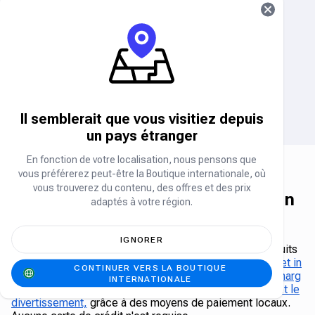
CARTE-CADEAU NIKE (ÉTATS-
CARTE CADEAU ADIDAS
UNIS)
(ÉTATS-UNIS)
Carte-cadeau
Carte-cadeau
EN RUPTURE DE STOCK
CARTE-CADEAU GOOGLE
CARTE CADEAU APPLE
PLAY ÉTATS-UNIS
(ÉTATS-UNIS)
Carte-cadeau
Carte-cadeau
Il semblerait que vous visitiez depuis
un pays étranger
En fonction de votre localisation, nous pensons que
vous préférerez peut-être la Boutique internationale, où
vous trouverez du contenu, des offres et des prix
The Carry1st Shop - La boutique en
adaptés à votre région.
ligne leader en Afrique
Carry1st Shop est une boutique en ligne africaine de
IGNORER
premier plan qui permet d'accéder facilement aux produits
essentiels du quotidien tels que
le crédit téléphonique et in
CONTINUER VERS LA BOUTIQUE
ternet
,
l'électricité
,
les cartes cadeaux de jeux
,
les recharg
INTERNATIONALE
es de jeux directes
et
les bons d'achat pour les loisirs et le
divertissement,
grâce à des moyens de paiement locaux.