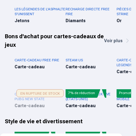
LES LÉGENDES DE L'ASPHALTE
RECHARGE DIRECTE FREE
PIÈCES D'
S'UNISSENT
FIRE
STRIKE
Jetons
Diamants
Or
Bons d'achat pour cartes-cadeaux de
Voir plus
jeux
CARTE-CADEAU FREE FIRE
STEAM US
CARTE-CAD
LEGENDS
Carte-cadeau
Carte-cadeau
Carte-c
7% de réduction
Promotio
EN RUPTURE DE STOCK
CARTE-CADEAU MOBILE
CARTE CADEAU XBOX LIVE
CARTE-CA
PUBG NEW STATE
(ÉTATS-UNIS)
MOBILE
Carte-cadeau
Carte-cadeau
Carte-c
Style de vie et divertissement
3% de réduction
5% de réduction