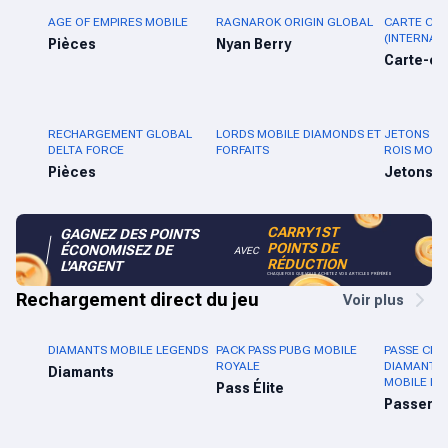
AGE OF EMPIRES MOBILE
RAGNAROK ORIGIN GLOBAL
CARTE CA
(INTERNAT
Pièces
Nyan Berry
Carte-c
RECHARGEMENT GLOBAL
LORDS MOBILE DIAMONDS ET
JETONS D'
DELTA FORCE
FORFAITS
ROIS MOND
Pièces
Jetons
CARRY1ST
GAGNEZ DES POINTS
POINTS DE
ÉCONOMISEZ DE
AVEC
RÉDUCTION
L'ARGENT
CHAQUE FOIS QUE VOUS ACHETEZ VOS ARTICLES PRÉFÉRÉS
Rechargement direct du jeu
Voir plus
DIAMANTS MOBILE LEGENDS
PACK PASS PUBG MOBILE
PASSE CRÉ
ROYALE
DIAMANTS
Diamants
MOBILE LE
Pass Élite
Passer