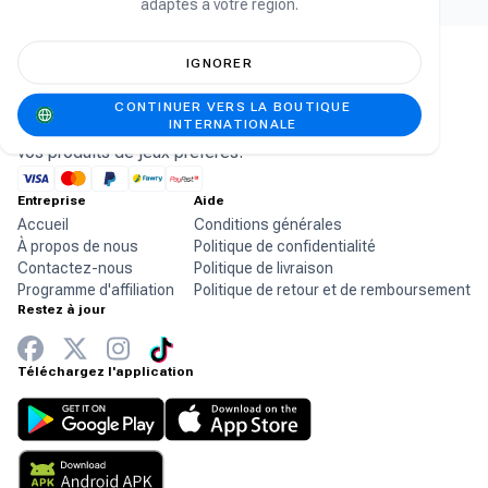
adaptés à votre région.
IGNORER
CONTINUER VERS LA BOUTIQUE
La boutique en ligne leader en Afrique pour
INTERNATIONALE
vos produits de jeux préférés.
Entreprise
Aide
Accueil
Conditions générales
À propos de nous
Politique de confidentialité
Contactez-nous
Politique de livraison
Programme d'affiliation
Politique de retour et de remboursement
Restez à jour
Téléchargez l'application