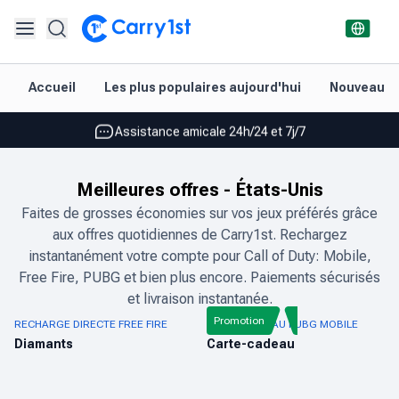
Rechargement et livraison instantanés
Accueil
Les plus populaires aujourd'hui
Nouveautés
Les meilleures offres pour vos meilleurs jeux
Assistance amicale 24h/24 et 7j/7
Noté 4,45 sur Google Play et l'App Store
Meilleures offres
-
États-Unis
Rechargement et livraison instantanés
Faites de grosses économies sur vos jeux préférés grâce
aux offres quotidiennes de Carry1st. Rechargez
Les meilleures offres pour vos meilleurs jeux
instantanément votre compte pour Call of Duty: Mobile,
Assistance amicale 24h/24 et 7j/7
Free Fire, PUBG et bien plus encore. Paiements sécurisés
et livraison instantanée.
Noté 4,45 sur Google Play et l'App Store
Promotion
RECHARGE DIRECTE FREE FIRE
CARTE-CADEAU PUBG MOBILE
Diamants
Carte-cadeau